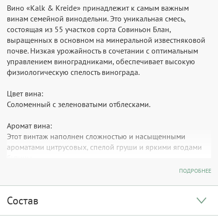
Вино «Kalk & Kreide» принадлежит к самым важным
винам семейной винодельни. Это уникальная смесь,
состоящая из 55 участков сорта Совиньон Блан,
выращенных в основном на минеральной известняковой
почве. Низкая урожайность в сочетании с оптимальным
управлением виноградниками, обеспечивает высокую
физиологическую спелость винограда.
Цвет вина:
Соломенный с зеленоватыми отблесками.
Аромат вина:
Этот винтаж наполнен сложностью и насыщенными
ароматами цитрусовых, спелой груши и яркими ягодами
бузины.
ПОДРОБНЕЕ
Вкус вина:
Сочетание воздуха и времени раскрывает во вкусе пряную
Состав
смородину, ягоды бузины и спелую грушу