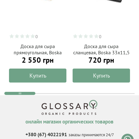
0
0
Доска для сыра
Доска для сыра
прямоугольная, Boska
сланцевая, Boska 33х11,5
2 550 грн
720 грн
73х15 см
см
Купить
Купить
онлайн магазин органических товаров
+380 (67) 4022191
заказы принимаются 24/7