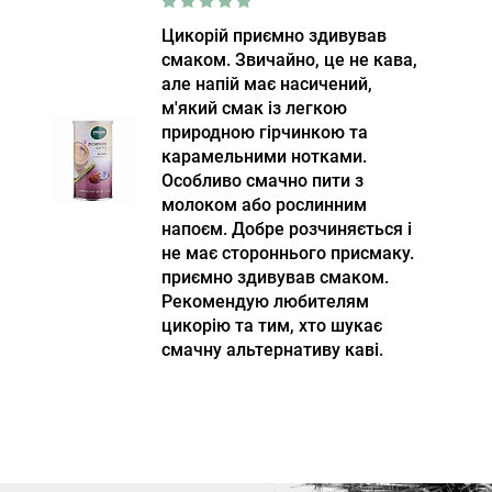
Цикорій приємно здивував
смаком. Звичайно, це не кава,
але напій має насичений,
м'який смак із легкою
природною гірчинкою та
карамельними нотками.
Особливо смачно пити з
молоком або рослинним
напоєм. Добре розчиняється і
не має стороннього присмаку.
приємно здивував смаком.
Рекомендую любителям
цикорію та тим, хто шукає
смачну альтернативу каві.