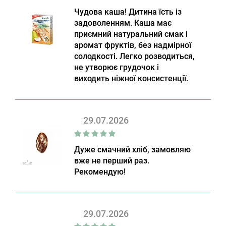
Чудова каша! Дитина їсть із
задоволенням. Каша має
приємний натуральний смак і
аромат фруктів, без надмірної
солодкості. Легко розводиться,
не утворює грудочок і
виходить ніжної консистенції.
29.07.2026
Дуже смачний хліб, замовляю
вже не перший раз.
Рекомендую!
29.07.2026