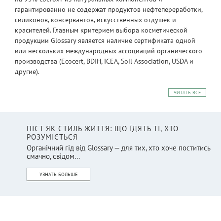
гарантированно не содержат продуктов нефтепереработки,
силиконов, консервантов, искусственных отдушек и
красителей. Главным критерием выбора косметической
продукции Glossary является наличие сертификата одной
или нескольких международных ассоциаций органического
производства (Ecocert, BDIH, ICEA, Soil Association, USDA и
другие).
ЧИТАТЬ ВСЕ
ПІСТ ЯК СТИЛЬ ЖИТТЯ: ЩО ЇДЯТЬ ТІ, ХТО
РОЗУМІЄТЬСЯ
Органічний гід від Glossary — для тих, хто хоче поститись
смачно, свідом...
УЗНАТЬ БОЛЬШЕ