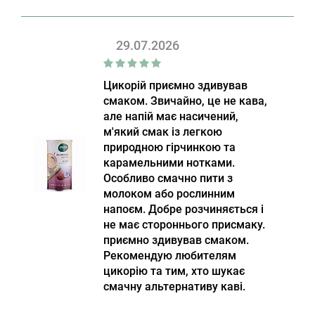
29.07.2026
Цикорій приємно здивував
смаком. Звичайно, це не кава,
але напій має насичений,
м'який смак із легкою
природною гірчинкою та
карамельними нотками.
Особливо смачно пити з
молоком або рослинним
напоєм. Добре розчиняється і
не має стороннього присмаку.
приємно здивував смаком.
Рекомендую любителям
цикорію та тим, хто шукає
смачну альтернативу каві.