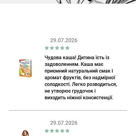
29.07.2026
Чудова каша! Дитина їсть із
задоволенням. Каша має
приємний натуральний смак і
аромат фруктів, без надмірної
солодкості. Легко розводиться,
не утворює грудочок і
виходить ніжної консистенції.
29.07.2026