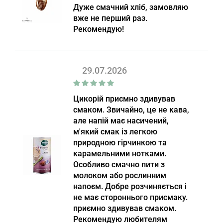
Дуже смачний хліб, замовляю
вже не перший раз.
Рекомендую!
29.07.2026
Цикорій приємно здивував
смаком. Звичайно, це не кава,
але напій має насичений,
м'який смак із легкою
природною гірчинкою та
карамельними нотками.
Особливо смачно пити з
молоком або рослинним
напоєм. Добре розчиняється і
не має стороннього присмаку.
приємно здивував смаком.
Рекомендую любителям