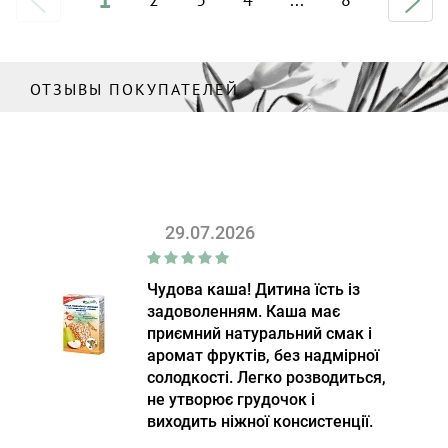
ОТЗЫВЫ ПОКУПАТЕЛЕЙ
29.07.2026
Чудова каша! Дитина їсть із
задоволенням. Каша має
приємний натуральний смак і
аромат фруктів, без надмірної
солодкості. Легко розводиться,
не утворює грудочок і
виходить ніжної консистенції.