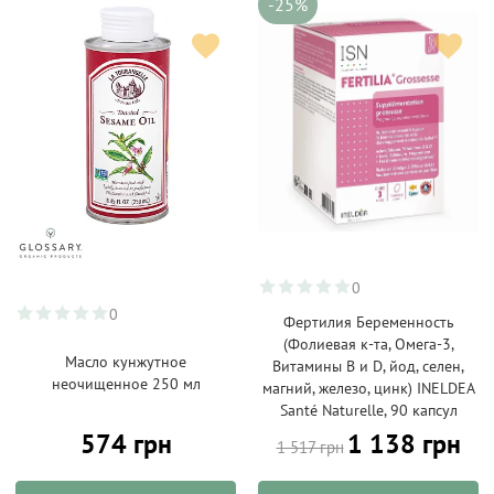
-25%
0
0
Фертилия Беременность
(Фолиевая к-та, Омега-3,
Масло кунжутное
Витамины B и D, йод, селен,
неочищенное 250 мл
магний, железо, цинк) INELDEA
Santé Naturelle, 90 капсул
574 грн
1 138 грн
1 517 грн