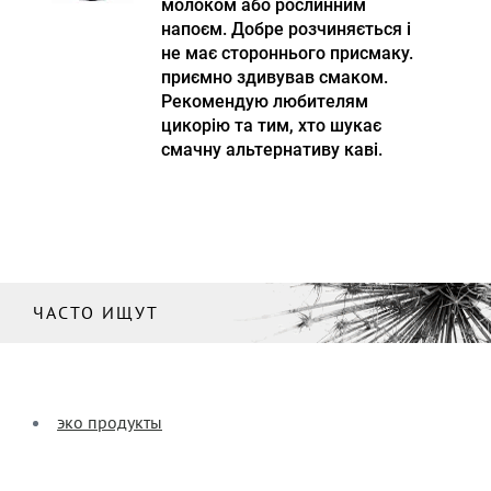
молоком або рослинним
напоєм. Добре розчиняється і
не має стороннього присмаку.
приємно здивував смаком.
Рекомендую любителям
цикорію та тим, хто шукає
смачну альтернативу каві.
ЧАСТО ИЩУТ
эко продукты