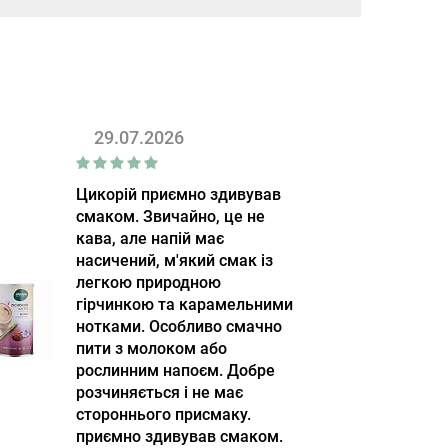
29.07.2026
Цикорій приємно здивував
смаком. Звичайно, це не
кава, але напій має
насичений, м'який смак із
легкою природною
гірчинкою та карамельними
нотками. Особливо смачно
пити з молоком або
рослинним напоєм. Добре
розчиняється і не має
стороннього присмаку.
приємно здивував смаком.