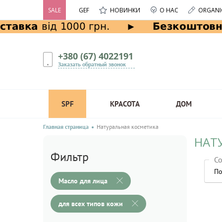
SALE
GEF
НОВИНКИ
О НАС
ORGANI
+380 (67) 4022191
Заказать обратный звонок
SPF
КРАСОТА
ДОМ
Главная страница
Натуральная косметика
НАТ
Фильтр
Со
По
Масло для лица
для всех типов кожи