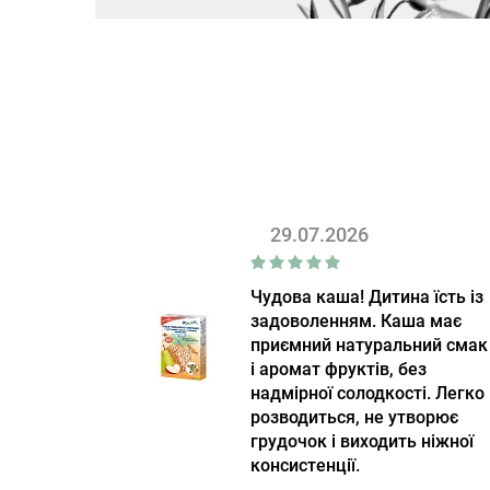
29.07.2026
Чудова каша! Дитина їсть із
задоволенням. Каша має
приємний натуральний смак
і аромат фруктів, без
надмірної солодкості. Легко
розводиться, не утворює
грудочок і виходить ніжної
консистенції.