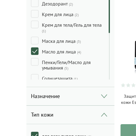
Дезодорант
(2)
Крем для лица
(2)
Крем для тела/Гель для тела
(1)
Маска для лица
(3)
Масло для лица
(4)
Пенки/Гели/Масло для
умывания
(5)
Солнцезащита
(1)
Сыворотка для лица
(1)
Назначение
Защит
Тональные средства/
кожи Es
Консилеры/Праймеры
(1)
Тип кожи
Уход за кожей вокруг глаз
(1)
Уход за ногами
(1)