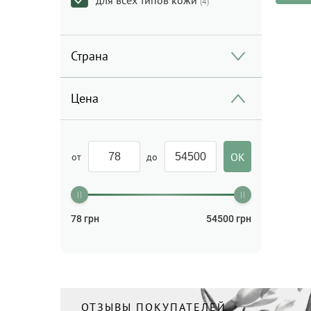
для всех типов кожи
(4)
Уход за руками
(1)
Хайлайтер, румяна
(2)
Страна
Цена
от
до
78
грн
54500
грн
ОТЗЫВЫ ПОКУПАТЕЛЕЙ