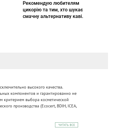
Рекомендую любителям
цикорію та тим, хто шукає
смачну альтернативу каві.
сключительно высокого качества.
альных компонентов и гарантированно не
ным критерием выбора косметической
ого производства (Ecocert, BDIH, ICEA,
ЧИТАТЬ ВСЕ