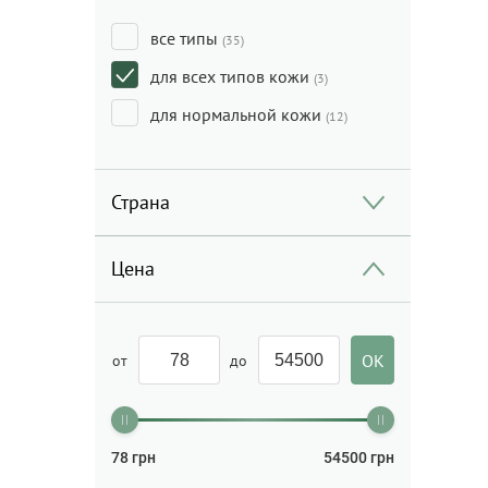
Уход за ногами
(1)
все типы
(35)
Уход за руками
(1)
для всех типов кожи
(3)
Хайлайтер, румяна
(2)
для нормальной кожи
(12)
Страна
Цена
от
до
78
грн
54500
грн