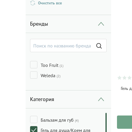
Очистить все
Бренды
Too Fruit
(1)
Weleda
(2)
Гель 
Категория
Бальзам для губ
(4)
Гель для душа/Крем для