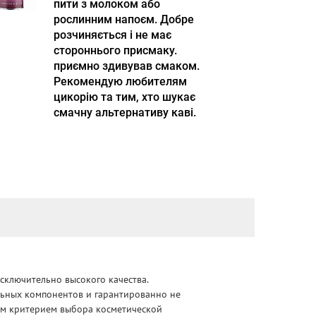
пити з молоком або
рослинним напоєм. Добре
розчиняється і не має
стороннього присмаку.
приємно здивував смаком.
Рекомендую любителям
цикорію та тим, хто шукає
смачну альтернативу каві.
сключительно высокого качества.
альных компонентов и гарантированно не
ным критерием выбора косметической