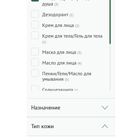
душа
(3)
Дезодорант
(2)
Крем для лица
(2)
Крем для тела/Гель для тела
(1)
Маска для лица
(3)
Масло для лица
(4)
Пенки/Гели/Масло для
умывания
(5)
Солнцезащита
(1)
Сыворотка для лица
(1)
Назначение
Тональные средства/
Консилеры/Праймеры
(1)
Тип кожи
Уход за кожей вокруг глаз
(1)