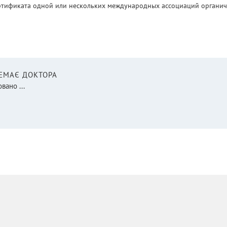
ртификата одной или нескольких международных ассоциаций органическ
НЕМАЄ ДОКТОРА
вано ...