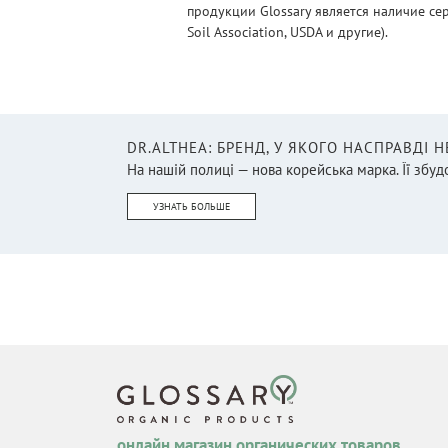
продукции Glossary является наличие се
Soil Association, USDA и другие).
DR.ALTHEA: БРЕНД, У ЯКОГО НАСПРАВДІ 
На нашій полиці — нова корейська марка. Її збудо
УЗНАТЬ БОЛЬШЕ
онлайн магазин органических товаров