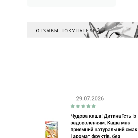
ОТЗЫВЫ ПОКУПАТЕЛЕЙ
29.07.2026
Чудова каша! Дитина їсть із
задоволенням. Каша має
приємний натуральний смак
і аромат фруктів, без