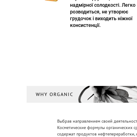
надмірної солодкості. Легко
розводиться, не утворює
грудочок і виходить ніжної
консистенції.
WHY ORGANIC
Выбрав направлением своей деятельности
Косметические формулы органических ср
содержат продуктов нефтепереработки, 