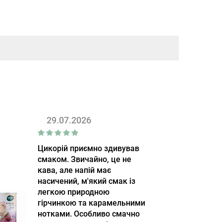
29.07.2026
Цикорій приємно здивував
смаком. Звичайно, це не
кава, але напій має
насичений, м'який смак із
легкою природною
гірчинкою та карамельними
нотками. Особливо смачно