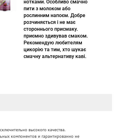
нотками. Особливо смачно
пити з молоком або
рослинним напоєм. Добре
розчиняється і не має
стороннього присмаку.
приємно здивував смаком.
Рекомендую любителям
цикорію та тим, хто шукає
смачну альтернативу каві.
сключительно высокого качества.
альных компонентов и гарантированно не