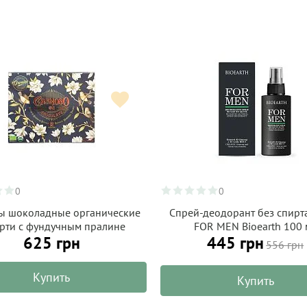
0
0
ы шоколадные органические
Спрей-деодорант без спирта
рти с фундучным пралине
FOR MEN Bioearth 100 
625 грн
445 грн
ocolate Organiko, 120 г
556 грн
Купить
Купить