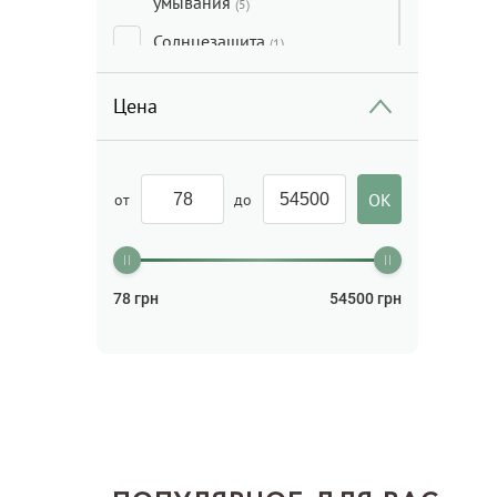
умывания
(5)
Солнцезащита
(1)
Сыворотка для лица
(1)
Цена
Тональные средства/
Консилеры/Праймеры
(1)
Уход за кожей вокруг глаз
от
до
(1)
Уход за ногами
(1)
Уход за руками
(1)
78
грн
54500
грн
Хайлайтер, румяна
(2)