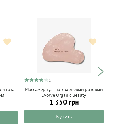
1
 и газа
Массажер гуа-ша кварцевый розовый
Подар
мл
Evolve Organic Beauty,
1 350 грн
Купить