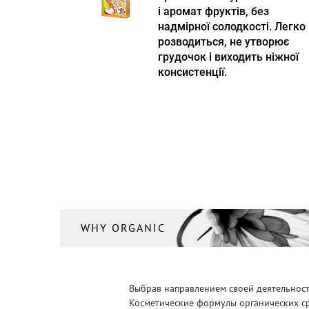
і аромат фруктів, без
надмірної солодкості. Легко
розводиться, не утворює
грудочок і виходить ніжної
консистенції.
WHY ORGANIC
Выбрав направлением своей деятельности
Косметические формулы органических ср