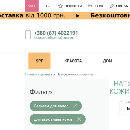
SALE
GEF
НОВИНКИ
О НАС
ORGANI
+380 (67) 4022191
Заказать обратный звонок
SPF
КРАСОТА
ДОМ
Главная страница
Натуральная косметика
НАТ
КОЖИ
Фильтр
Со
Бальзам для волос
По
для всех типов кожи