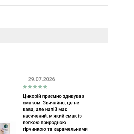
29.07.2026
Цикорій приємно здивував
смаком. Звичайно, це не
кава, але напій має
насичений, м'який смак із
легкою природною
гірчинкою та карамельними