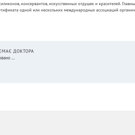
силиконов, консервантов, искусственных отдушек и красителей. Глав
ртификата одной или нескольких международных ассоциаций органическ
НЕМАЄ ДОКТОРА
вано ...