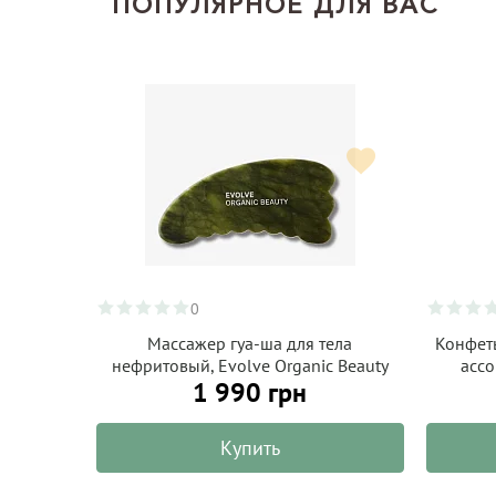
ПОПУЛЯРНОЕ ДЛЯ ВАС
0
Массажер гуа-ша для тела
Конфет
нефритовый, Evolve Organic Beauty
ассо
1 990 грн
Ch
Купить