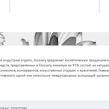
 индустрию organic, Glossary предлагает косметическую продукцию и
едств, представленных в Glossary, минимум на 95% состоят из натур
силиконов, консервантов, искусственных отдушек и красителей. Глав
ртификата одной или нескольких международных ассоциаций органическ
НЕМАЄ ДОКТОРА