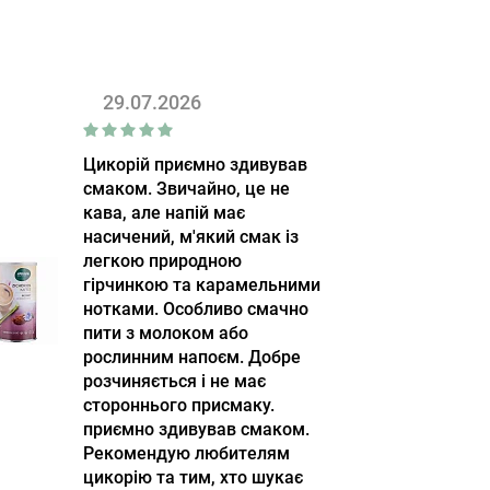
29.07.2026
Цикорій приємно здивував
смаком. Звичайно, це не
кава, але напій має
насичений, м'який смак із
легкою природною
гірчинкою та карамельними
нотками. Особливо смачно
пити з молоком або
рослинним напоєм. Добре
розчиняється і не має
стороннього присмаку.
приємно здивував смаком.
Рекомендую любителям
цикорію та тим, хто шукає