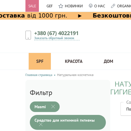
SALE
GEF
НОВИНКИ
О НАС
ORGANI
+380 (67) 4022191
Заказать обратный звонок
SPF
КРАСОТА
ДОМ
Главная страница
Натуральная косметика
НАТ
ГИГИ
Фильтр
Со
Masmi
По
Средство для интимной гигиены