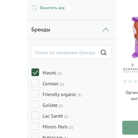
Очистить все
Бренды
Masmi
(2)
Corman
(2)
Орган
Friendly organic
(1)
инт
Goliate
(2)
Lac Santé
(1)
Minois Paris
(1)
Natracare
(1)