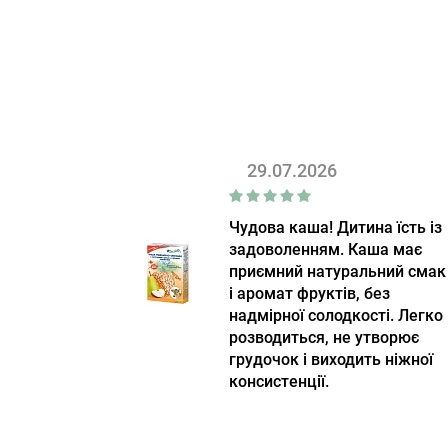
29.07.2026
Чудова каша! Дитина їсть із
задоволенням. Каша має
приємний натуральний смак
і аромат фруктів, без
надмірної солодкості. Легко
розводиться, не утворює
грудочок і виходить ніжної
консистенції.