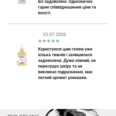
всі задоволені. Однозначно
гарне співвідношення ціни та
якості.
23.07.2026
Користуюся цим гелем уже
кілька тижнів і залишилася
задоволена. Дуже ніжний, не
пересушує шкіру та не
викликає подразнення, має
легкий аромат ромашки.
WHY ORGANIC