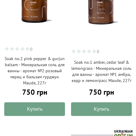
0
0
Soak no.2 pink pepper & gurjun
Soak no.1 amber, cedar leaf &
balsam - Минеральная соль для
lemongrass - Минеральная соль
ванны - аромат №2 розовый
для ванны - аромат №1 амбра,
перец и бальзам гурджун
кедр и лемонграсс Maude, 227г
Maude, 227г
750 грн
750 грн
Купить
Купить