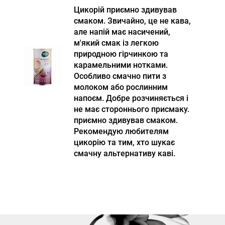
Цикорій приємно здивував
смаком. Звичайно, це не кава,
але напій має насичений,
м'який смак із легкою
природною гірчинкою та
карамельними нотками.
Особливо смачно пити з
молоком або рослинним
напоєм. Добре розчиняється і
не має стороннього присмаку.
приємно здивував смаком.
Рекомендую любителям
цикорію та тим, хто шукає
смачну альтернативу каві.