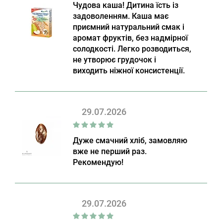
Чудова каша! Дитина їсть із
задоволенням. Каша має
приємний натуральний смак і
аромат фруктів, без надмірної
солодкості. Легко розводиться,
не утворює грудочок і
виходить ніжної консистенції.
29.07.2026
Дуже смачний хліб, замовляю
вже не перший раз.
Рекомендую!
29.07.2026