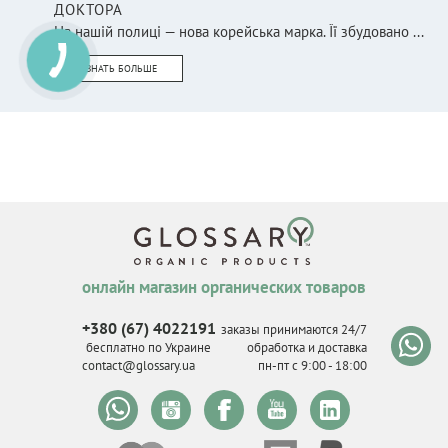
ДОКТОРА
На нашій полиці — нова корейська марка. Її збудовано ...
УЗНАТЬ БОЛЬШЕ
онлайн магазин органических товаров
+380 (67) 4022191
заказы принимаются 24/7
бесплатно по Украине
обработка и доставка
contact@glossary.ua
пн-пт с 9
:
00 - 18
:
00