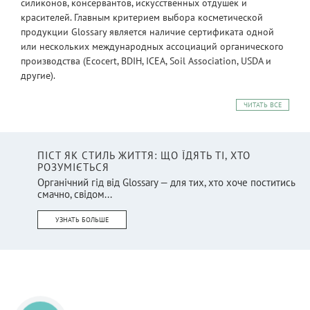
силиконов, консервантов, искусственных отдушек и
красителей. Главным критерием выбора косметической
продукции Glossary является наличие сертификата одной
или нескольких международных ассоциаций органического
производства (Ecocert, BDIH, ICEA, Soil Association, USDA и
другие).
ЧИТАТЬ ВСЕ
ПІСТ ЯК СТИЛЬ ЖИТТЯ: ЩО ЇДЯТЬ ТІ, ХТО
РОЗУМІЄТЬСЯ
Органічний гід від Glossary — для тих, хто хоче поститись
смачно, свідом...
УЗНАТЬ БОЛЬШЕ