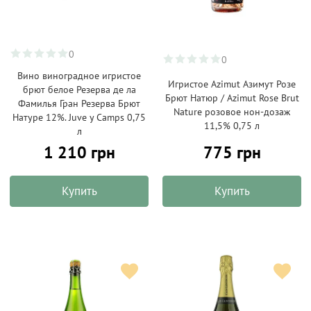
0
0
Вино виноградное игристое
Игристое Azimut Азимут Розе
брют белое Резерва де ла
Брют Натюр / Azimut Rose Brut
Фамилья Гран Резерва Брют
Nature розовое нон-дозаж
Натуре 12%. Juve y Camps 0,75
11,5% 0,75 л
л
1 210 грн
775 грн
Купить
Купить