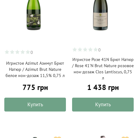
0
0
Игристое Розе 41N Брют Натюр
Игристое Azimut Азимут Брют
/ Rose 41'N Brut Nature розовое
Натюр / Azimut Brut Nature
нон-дозаж Clos Lentiscus, 0,75
белое нон-дозаж 11,5% 0,75 л
л
775 грн
1 438 грн
Купить
Купить