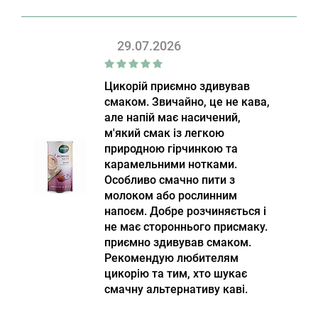
29.07.2026
Цикорій приємно здивував
смаком. Звичайно, це не кава,
але напій має насичений,
м'який смак із легкою
природною гірчинкою та
карамельними нотками.
Особливо смачно пити з
молоком або рослинним
напоєм. Добре розчиняється і
не має стороннього присмаку.
приємно здивував смаком.
Рекомендую любителям
цикорію та тим, хто шукає
смачну альтернативу каві.