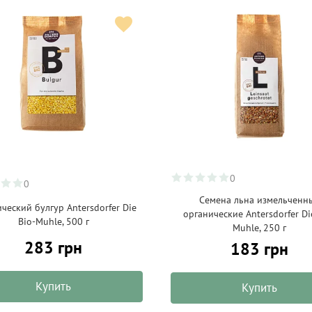
0
0
Семена льна измельченн
ческий булгур Antersdorfer Die
органические Antersdorfer Di
Bio-Muhle, 500 г
Muhle, 250 г
283 грн
183 грн
Купить
Купить