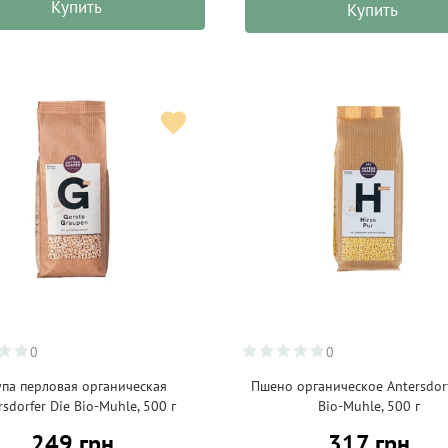
Купить
Купить
0
0
па перловая органическая
Пшено органическое Antersdorf
rsdorfer Die Bio-Muhle, 500 г
Bio-Muhle, 500 г
249 грн
317 грн