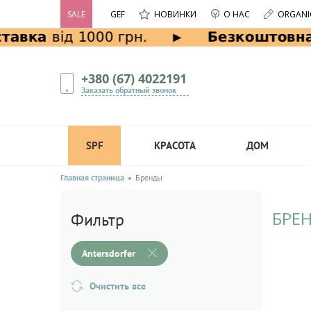
SALE
GEF
НОВИНКИ
О НАС
ORGANI
+380 (67) 4022191
Заказать обратный звонок
SPF
КРАСОТА
ДОМ
Главная страница
Бренды
БРЕН
Фильтр
Antersdorfer
Очистить все