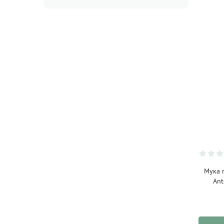
Acao
(2)
Acme
(15)
Ad Hoc
(13)
Aery Living
(32)
Aiya
(5)
Allos
(13)
AlmaWin
(15)
Amandis Sas
(1)
ANETO NATURAL
(4)
Antersdorfer
(24)
Мука 
Ant
Aquanova
(36)
Arabia
(20)
Attitude
(63)