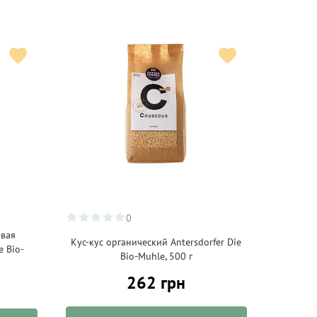
0
овая
Кус-кус органический Antersdorfer Die
e Bio-
Bio-Muhle, 500 г
262 грн