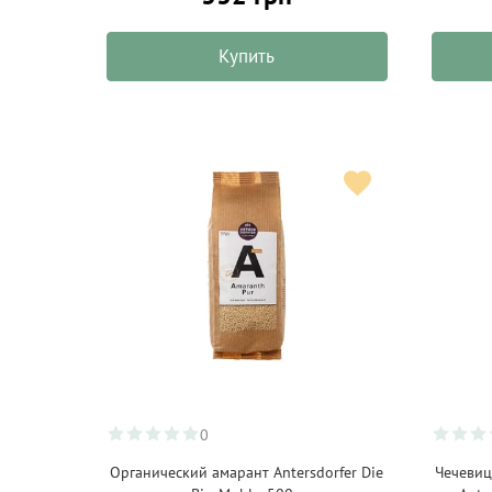
BioBlo
(5)
Купить
Biodelizie
(1)
Biofrutto
(3)
BioPlanete
(11)
Bitossi Home
(7)
Bob's Red Mill
(15)
Bodhi
(8)
Boska
(20)
Bovetti
(18)
Bremond Fils
(5)
Brinjal
(18)
0
Buccotherm
(6)
Органический амарант Antersdorfer Die
Чечевиц