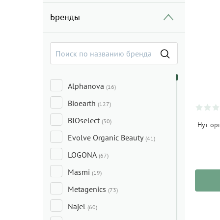
Бренды
Alphanova
(16)
Bioearth
(127)
BIOselect
(30)
Нут орг
Evolve Organic Beauty
(41)
LOGONA
(67)
Masmi
(19)
Metagenics
(73)
Najel
(60)