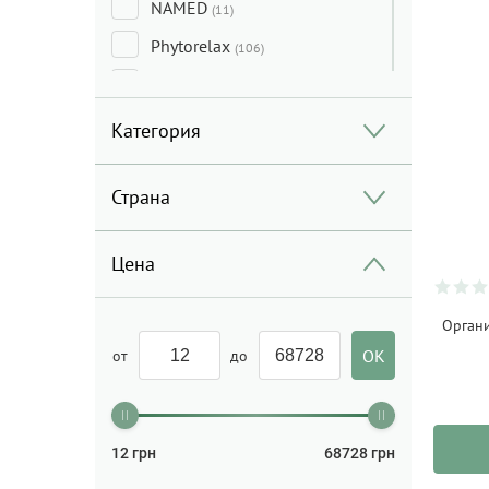
NAMED
(11)
Phytorelax
(106)
SANTE
(145)
SODASAN
(51)
Категория
Madara
(1)
Страна
Numi
(8)
Terre d`OC
(2)
Цена
Etamine du Lys
(22)
Glossary
(30)
Органи
Rig-Tig
(6)
от
до
Іittala
(1)
Rennersistas
(1)
12
грн
68728
грн
Staritsky&Levitsky
(1)