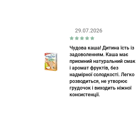
Coteaux Nantais
(9)
Cottons
(1)
Crich
(5)
29.07.2026
Cristel
(5)
Culinat
(10)
Чудова каша! Дитина їсть із
задоволенням. Каша має
Culti Milano
(51)
приємний натуральний смак
D'Arenberg
(1)
і аромат фруктів, без
надмірної солодкості. Легко
De Hobbit
(2)
розводиться, не утворює
De Sousa
грудочок і виходить ніжної
(4)
консистенції.
DeLaMark
(1)
Delicius
(9)
Designs for Health
(1)
DevoHome
(37)